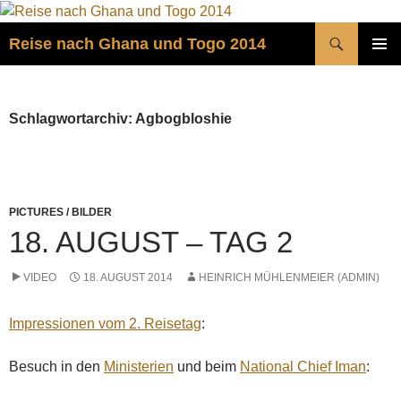
Zum
Inhalt
Suchen
Reise nach Ghana und Togo 2014
springen
PRIMÄR
MENÜ
Schlagwortarchiv: Agbogbloshie
PICTURES / BILDER
18. AUGUST – TAG 2
VIDEO
18. AUGUST 2014
HEINRICH MÜHLENMEIER (ADMIN)
Impressionen vom 2. Reisetag
:
Besuch in den
Ministerien
und beim
National Chief Iman
: