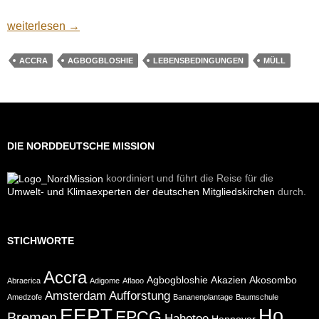
Agbogbloshie
weiterlesen
→
ACCRA
AGBOGBLOSHIE
LEBENSBEDINGUNGEN
MÜLL
DIE NORDDEUTSCHE MISSION
koordiniert und führt die Reise für die
Umwelt- und Klimaexperten der deutschen Mitgliedskirchen
durch.
STICHWORTE
Accra
Agbogbloshie
Akazien
Akosombo
Abraerica
Adigome
Aflaoo
Amsterdam
Aufforstung
Amedzofe
Bananenplantage
Baumschule
EEPT
Ho
EPCG
Bremen
Hahotoe