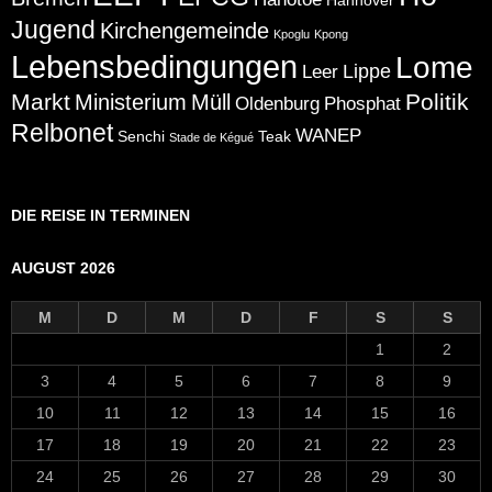
Hannover
Jugend
Kirchengemeinde
Kpoglu
Kpong
Lebensbedingungen
Lome
Lippe
Leer
Markt
Politik
Ministerium
Müll
Oldenburg
Phosphat
Relbonet
WANEP
Senchi
Teak
Stade de Kégué
DIE REISE IN TERMINEN
AUGUST 2026
M
D
M
D
F
S
S
1
2
3
4
5
6
7
8
9
10
11
12
13
14
15
16
17
18
19
20
21
22
23
24
25
26
27
28
29
30