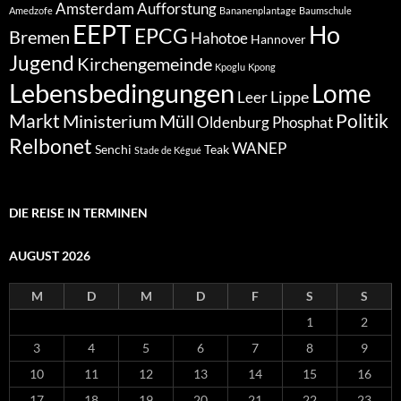
Amsterdam
Aufforstung
Amedzofe
Bananenplantage
Baumschule
EEPT
Ho
EPCG
Bremen
Hahotoe
Hannover
Jugend
Kirchengemeinde
Kpoglu
Kpong
Lebensbedingungen
Lome
Lippe
Leer
Markt
Politik
Ministerium
Müll
Oldenburg
Phosphat
Relbonet
WANEP
Senchi
Teak
Stade de Kégué
DIE REISE IN TERMINEN
AUGUST 2026
M
D
M
D
F
S
S
1
2
3
4
5
6
7
8
9
10
11
12
13
14
15
16
17
18
19
20
21
22
23