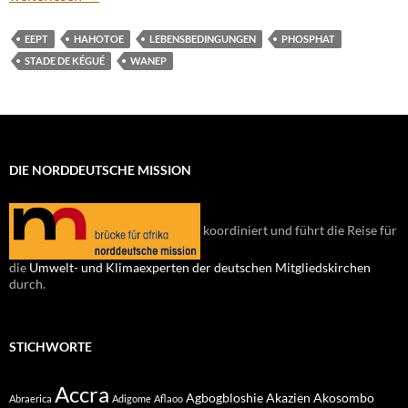
EEPT
HAHOTOE
LEBENSBEDINGUNGEN
PHOSPHAT
STADE DE KÉGUÉ
WANEP
DIE NORDDEUTSCHE MISSION
koordiniert und führt die Reise für
die
Umwelt- und Klimaexperten der deutschen Mitgliedskirchen
durch.
STICHWORTE
Accra
Agbogbloshie
Akazien
Akosombo
Abraerica
Adigome
Aflaoo