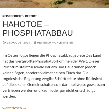
REISEBERICHT / REPORT
HAHOTOE –
PHOSPHATABBAU
23. AUGUST 2014
HEINRICH MÜHLENMEIER
Im Osten Togos liegen die Phosphatabbaugebiete Das Land
hat das viertgrößte Phosphatvorkommen der Welt. Dieser
Reichtum stellt für lokale Bauern und Bäuerinnen jedoch
keinen Segen, sondern vielmehr einen Fluch dar. Die
togolesische Regierung vergibt Schürfrechte ohne Rücksicht
auf die lokalen Gemeinschaften, die dann teilweise gewaltsam
vertrieben werden und kaum oder gar nicht entschädigt
werden.
Hahotoe – Phosphatabbau
weiterlesen
→