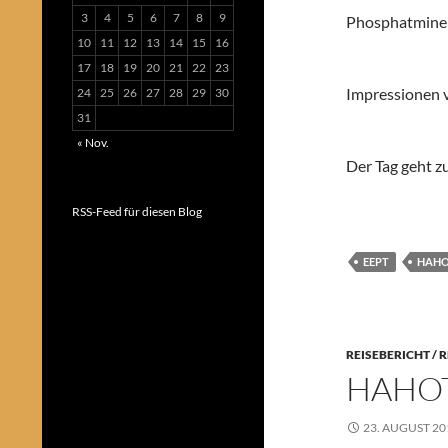
3
4
5
6
7
8
9
Phosphatmine
10
11
12
13
14
15
16
17
18
19
20
21
22
23
Impressionen 
24
25
26
27
28
29
30
31
« Nov.
Der Tag geht z
RSS-Feed für diesen Blog
EEPT
HAH
REISEBERICHT / 
HAHOT
23. AUGUST 20