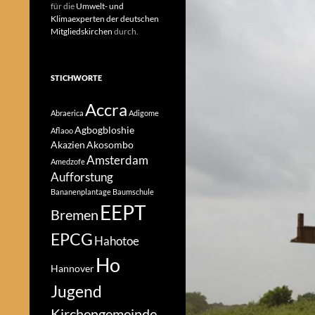
für die
Umwelt- und
Klimaexperten der deutschen
Mitgliedskirchen
durch.
STICHWORTE
Accra
Abraerica
Adigome
Agbogbloshie
Aflaoo
Akazien
Akosombo
Amsterdam
Amedzofe
Aufforstung
Bananenplantage
Baumschule
EEPT
Bremen
EPCG
Hahotoe
Ho
Hannover
Jugend
Kirchengemeinde