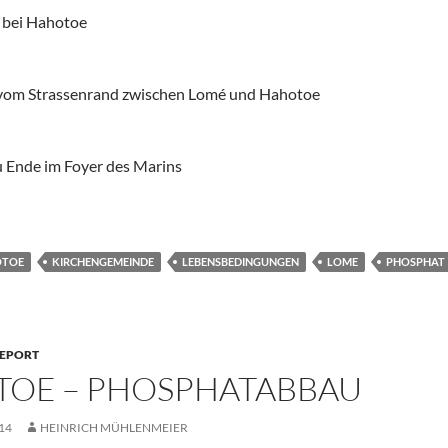
 bei Hahotoe
vom Strassenrand zwischen Lomé und Hahotoe
u Ende im Foyer des Marins
OTOE
KIRCHENGEMEINDE
LEBENSBEDINGUNGEN
LOME
PHOSPHAT
REPORT
OE – PHOSPHATABBAU
14
HEINRICH MÜHLENMEIER