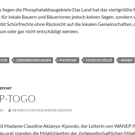
s liegen die Phosphatabbaugebiete Das Land hat das viertgrößt
t für lokale Bauern und Bäuerinnen jedoch keinen Segen, sondern v
ibt Schürfrechte ohne Rücksicht auf die lokalen Gemeinschaften, 
m oder gar nicht entschädigt werden.
osphatabbau
OTOE
LEBENSBEDINGUNGEN
PHOSPHAT
STADE DE KÉGUÉ
WANEP
REPORT
P-TOGO
14
HEINRICH MÜHLENMEIER (ADMIN)
mit Madame Claudine Akianyo-Kpondo, der Leiterin von WANEP (W
org) standen die Möglichkeiten der zivilgesellschaftlichen Mögl