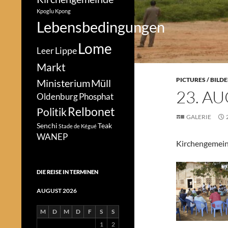
Kpoglu
Kpong
Lebensbedingungen
Lome
Lippe
Leer
Markt
PICTURES / BILD
Ministerium
Müll
23. AU
Oldenburg
Phosphat
Relbonet
Politik
GALERIE
Senchi
Teak
Stade de Kégué
WANEP
Kirchengemein
DIE REISE IN TERMINEN
AUGUST 2026
M
D
M
D
F
S
S
1
2