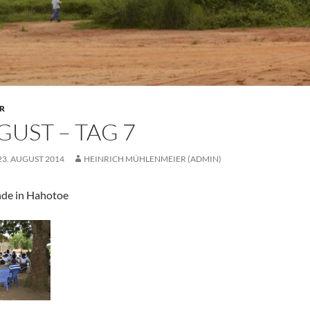
ER
GUST – TAG 7
23. AUGUST 2014
HEINRICH MÜHLENMEIER (ADMIN)
de in Hahotoe