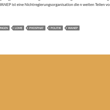
ANEP ist eine Nichtregierungsorganisation die n weiten Teilen von
UNGEN
LOME
PHOSPHAT
POLITIK
WANEP