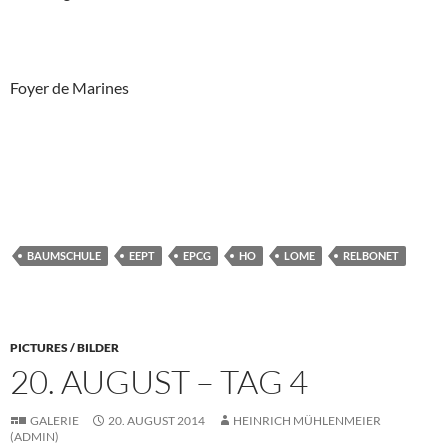
Foyer de Marines
BAUMSCHULE
EEPT
EPCG
HO
LOME
RELBONET
PICTURES / BILDER
20. AUGUST – TAG 4
GALERIE
20. AUGUST 2014
HEINRICH MÜHLENMEIER
(ADMIN)