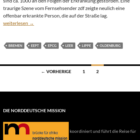
sind ca. 1000 an den Folgen der Erkrankung gestorben. Eine
traurige Szene vom Fernsehsender zdf zeigte neulich eine
offenbar erkrankte Person, die auf der Straße lag.
Der Solidarität wegen!
weiterlesen
→
BREMEN
EEPT
EPCG
LEER
LIPPE
OLDENBURG
Beitragsnavigation
← VORHERIGE
1
2
DIE NORDDEUTSCHE MISSION
koordiniert und führt die Reise für