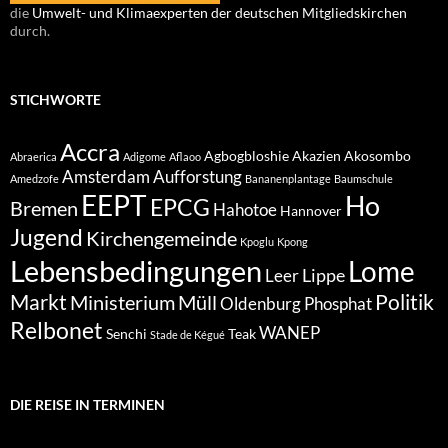
die
Umwelt- und Klimaexperten der deutschen Mitgliedskirchen
durch.
STICHWORTE
Accra
Agbogbloshie
Akazien
Akosombo
Abraerica
Adigome
Aflaoo
Amsterdam
Aufforstung
Amedzofe
Bananenplantage
Baumschule
EEPT
Ho
EPCG
Bremen
Hahotoe
Hannover
Jugend
Kirchengemeinde
Kpoglu
Kpong
Lebensbedingungen
Lome
Lippe
Leer
Markt
Politik
Ministerium
Müll
Oldenburg
Phosphat
Relbonet
WANEP
Senchi
Teak
Stade de Kégué
DIE REISE IN TERMINEN