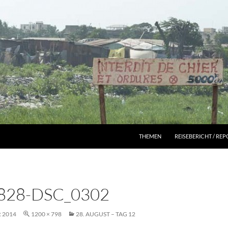
THEMEN
REISEBERICHT / RE
828-DSC_0302
 2014
1200 × 798
28. AUGUST – TAG 12