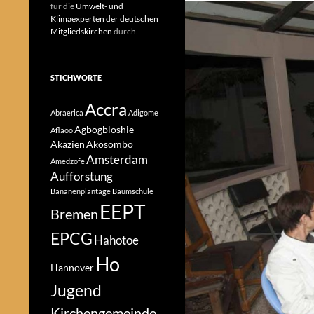
für die
Umwelt- und
Klimaexperten der deutschen
Mitgliedskirchen
durch.
STICHWORTE
Accra
Abraerica
Adigome
Agbogbloshie
Aflaoo
Akazien
Akosombo
Amsterdam
Amedzofe
Aufforstung
Bananenplantage
Baumschule
EEPT
Bremen
EPCG
Hahotoe
Ho
Hannover
Jugend
Kirchengemeinde