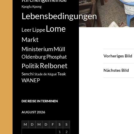
Kpoglu
Kpong
Lebensbedingungen
Lome
Lippe
Leer
Markt
Ministerium
Müll
Vorheriges Bild
Oldenburg
Phosphat
Relbonet
Politik
Nächstes Bild
Senchi
Teak
Stade de Kégué
WANEP
DIE REISE IN TERMINEN
AUGUST 2026
M
D
M
D
F
S
S
1
2